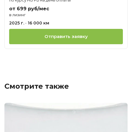
от 699 руб/мес
в лизинг
2025 г. · 16 000 км
Отправить заявку
Смотрите также
Ц
о
М
N