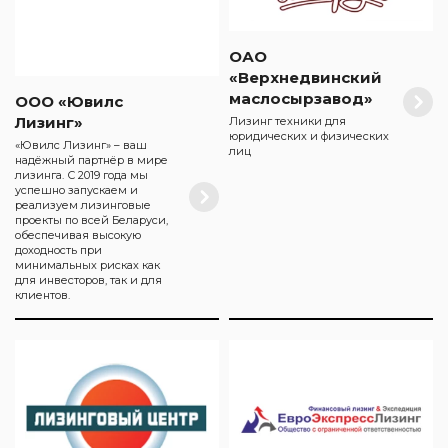
ОАО
«Верхнедвинский
маслосырзавод»
ООО «Ювилс
Лизинг»
Лизинг техники для
юридических и физических
«Ювилс Лизинг» – ваш
лиц
надёжный партнёр в мире
лизинга. С 2019 года мы
успешно запускаем и
реализуем лизинговые
проекты по всей Беларуси,
обеспечивая высокую
доходность при
минимальных рисках как
для инвесторов, так и для
клиентов.