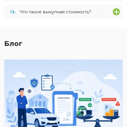
13.
Что такое выкупная стоимость?
Блог
2
И
к