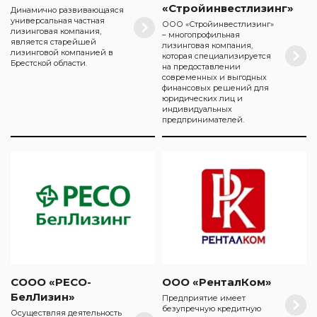
«Стройинвестлизинг»
Динамично развивающаяся
универсальная частная
ООО «Стройинвестлизинг»
лизинговая компания,
– многопрофильная
является старейшей
лизинговая компания,
лизинговой компанией в
которая специализируется
Брестской области.
на предоставлении
современных и выгодных
финансовых решений для
юридических лиц и
индивидуальных
предпринимателей.
СООО «РЕСО-
ООО «РенталКом»
БелЛизин»
Предприятие имеет
безупречную кредитную
Осуществляя деятельность