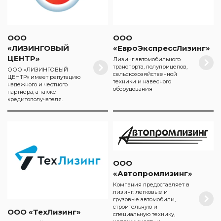
ООО
ООО
«ЛИЗИНГОВЫЙ
«ЕвроЭкспрессЛизинг»
ЦЕНТР»
Лизинг автомобильного
транспорта, полуприцепов,
ООО «ЛИЗИНГОВЫЙ
сельскохозяйственной
ЦЕНТР» имеет репутацию
техники и навесного
надежного и честного
оборудования
партнера, а также
кредитополучателя.
ООО
«Автопромлизинг»
Компания предоставляет в
лизинг: легковые и
грузовые автомобили,
строительную и
ООО «ТехЛизинг»
специальную технику,