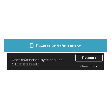
Подать онлайн заявку
Принять
Этот сайт использует cookies
Что это значит?
Отказаться
Лизинг для юридических лиц
Лизинг для физических лиц
Автолизинг