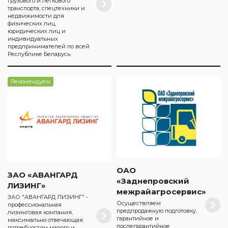
грузового и легкового
транспорта, спецтехники и
недвижимости для
физических лиц,
юридических лиц и
индивидуальных
предпринимателей по всей
Республике Беларусь.
Рекомендуем
ОАО
ЗАО «АВАНГАРД
«Заднепровский
ЛИЗИНГ»
межрайагросервис»
ЗАО "АВАНГАРД ЛИЗИНГ" -
Осуществляем
профессиональная
предпродажную подготовку,
лизинговая компания,
гарантийное и
максимально отвечающая
послегарантийное
потребностям малого и