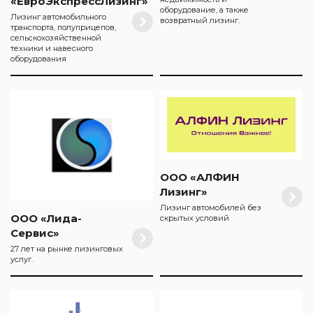
«ЕвроЭкспрессЛизинг»
оборудование, а также
Лизинг автомобильного
возвратный лизинг.
транспорта, полуприцепов,
сельскохозяйственной
техники и навесного
оборудования
ООО «АЛФИН
Лизинг»
Лизинг автомобилей без
ООО «Лида-
скрытых условий
Сервис»
27 лет на рынке лизинговых
услуг.