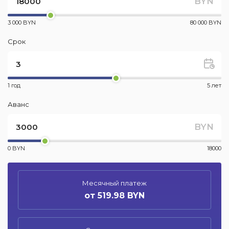
BYN
3 000 BYN
80 000 BYN
Срок
1 год
5 лет
Аванс
BYN
0 BYN
18000
Месячный платеж
от 519.98 BYN