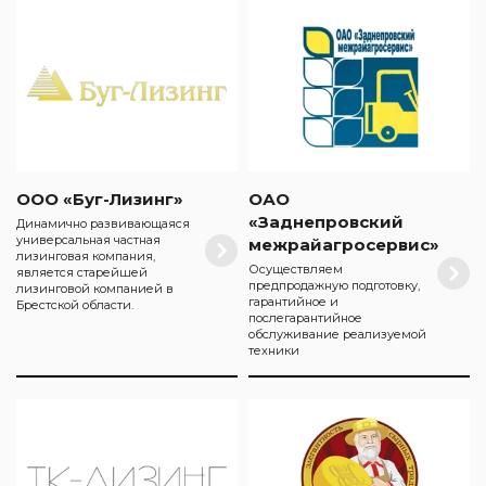
ООО «Буг-Лизинг»
ОАО
«Заднепровский
Динамично развивающаяся
универсальная частная
межрайагросервис»
лизинговая компания,
Осуществляем
является старейшей
предпродажную подготовку,
лизинговой компанией в
гарантийное и
Брестской области.
послегарантийное
обслуживание реализуемой
техники