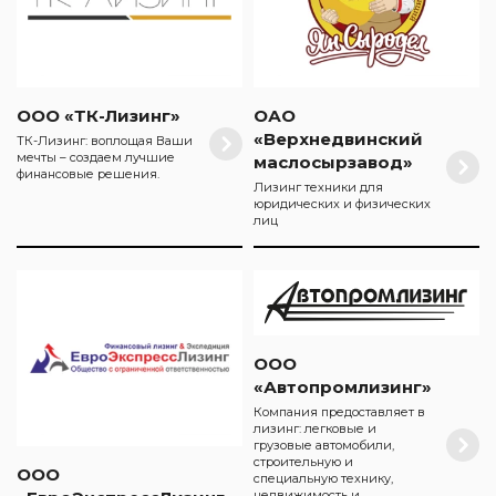
ООО «ТК-Лизинг»
ОАО
«Верхнедвинский
ТК-Лизинг: воплощая Ваши
мечты – создаем лучшие
маслосырзавод»
финансовые решения.
Лизинг техники для
юридических и физических
лиц
ООО
«Автопромлизинг»
Компания предоставляет в
лизинг: легковые и
грузовые автомобили,
строительную и
ООО
специальную технику,
недвижимость и