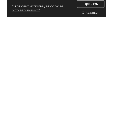
Принять
Этот сайт использует cookies
Что это значит?
Отказаться
Лизинг для юридических лиц
Лизинг для физических лиц
Автолизинг
Виды лизинга
EasyFin.by не оказывает услуг по оформлению и
предоставлению населению микрозаймов
, кредитов и
других финансовых услуг, регулируемых Указом Президента
№394 «О предоставлении и привлечении займов».