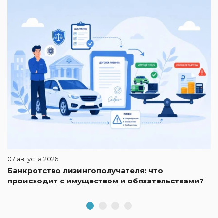
2
И
к
07 августа 2026
Банкротство лизингополучателя: что
происходит с имуществом и обязательствами?