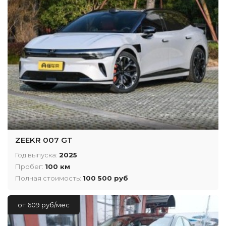
ZEEKR 007 GT
Год выпуска:
2025
Пробег:
100 км
Полная стоимость:
100 500 руб
от 609 руб/мес