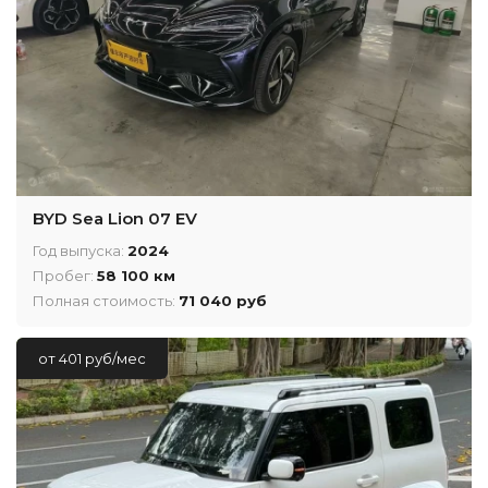
BYD Sea Lion 07 EV
Год выпуска:
2024
Пробег:
58 100 км
Полная стоимость:
71 040 руб
от 401 руб/мес