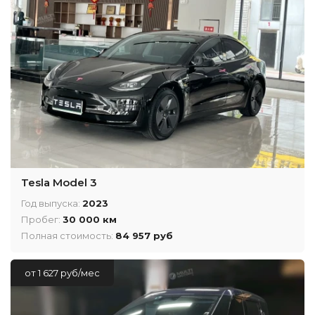
Tesla Model 3
Год выпуска:
2023
Пробег:
30 000 км
Полная стоимость:
84 957 руб
от 1 627 руб/мес