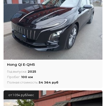
Hong Qi E-QM5
Год выпуска:
2025
Пробег:
100 км
Полная стоимость:
54 364 руб
от 1 054 руб/мес