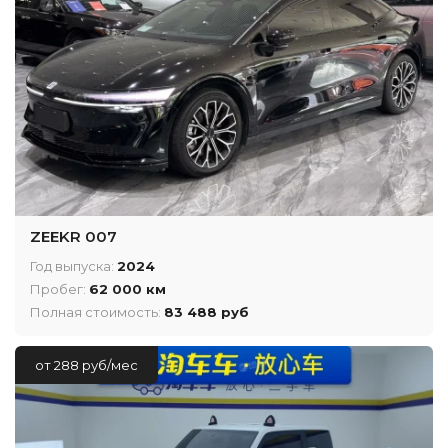
ZEEKR 007
Год выпуска:
2024
Пробег:
62 000 км
Полная стоимость:
83 488 руб
от 288 руб/мес