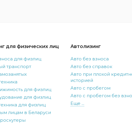
нг для физических лиц
Автолизинг
зноса для физлиц
Авто без взноса
ый транспорт
Авто без справок
амозанятых
Авто при плохой кредитн
историей
техника
Авто с пробегом
ижимость для физлиц
Авто с пробегом без взн
удование для физлиц
Еще ...
ехника для физлиц
ым лицам в Беларуси
троскутеры