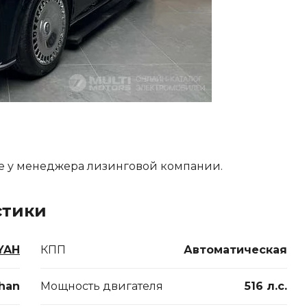
е у менеджера лизинговой компании.
стики
YAH
КПП
Автоматическая
han
Мощность двигателя
516 л.с.