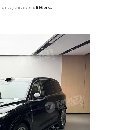
взноса
истор
сть двигателя:
516 л.с.
вание для
Новые авто
Фина
Внедорожники
ника для физлиц
Audi
 лицам в
Показать все
и
ь все