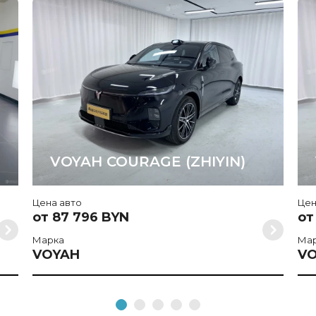
VOYAH COURAGE (ZHIYIN)
Цена авто
Цен
от 87 796 BYN
от
Марка
Ма
VOYAH
V