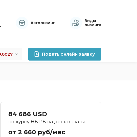
Виды
Автолизинг
ц
лизинга
Подать онлайн заявку
0.0027
+0.0027
лизинга
-0.0002
+0.0126
роцентов
правок
атный
84 686 USD
осрочный
по курсу НБ РБ на день оплаты
тивный
от 2 660 руб/мес
хой кредитной