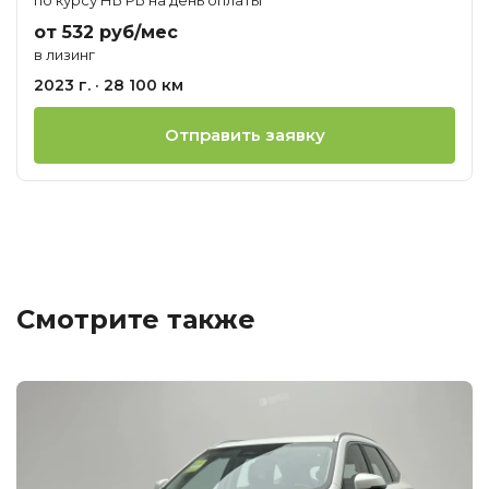
от 532 руб/мес
в лизинг
2023 г. · 28 100 км
Отправить заявку
Смотрите также
Ц
о
М
H