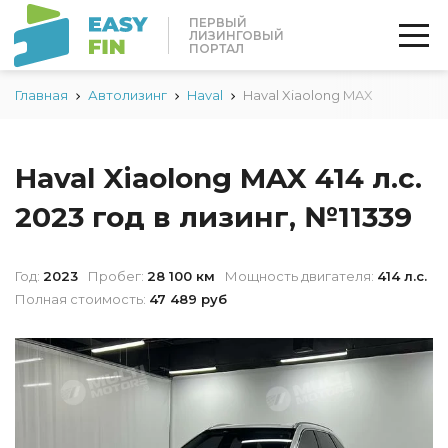
ПЕРВЫЙ
ЛИЗИНГОВЫЙ
ПОРТАЛ
Главная
Автолизинг
Haval
Haval Xiaolong MAX
Haval Xiaolong MAX 414 л.с.
2023 год в лизинг, №11339
Год:
2023
Пробег:
28 100 км
Мощность двигателя:
414 л.с.
Полная стоимость:
47 489 руб