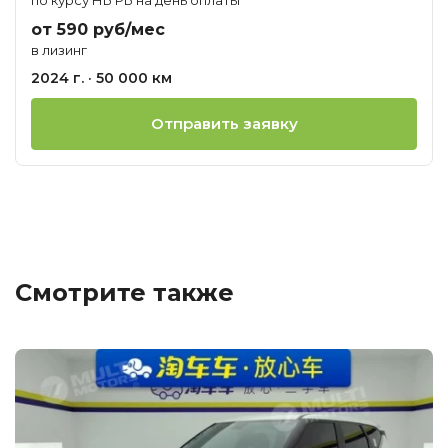
от 590 руб/мес
в лизинг
2024 г. · 50 000 км
Отправить заявку
Смотрите также
Ц
о
М
K