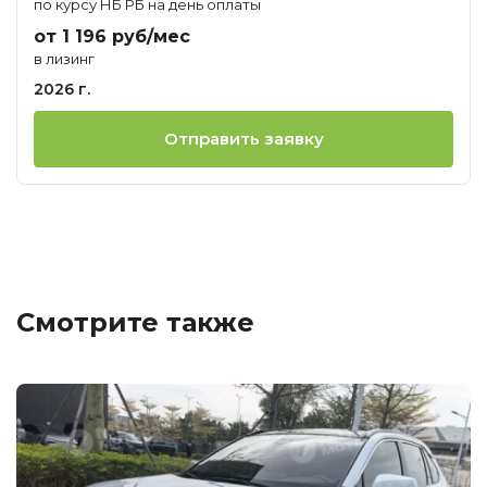
по курсу НБ РБ на день оплаты
от 1 196 руб/мес
в лизинг
2026 г.
Отправить заявку
Смотрите также
Ц
о
М