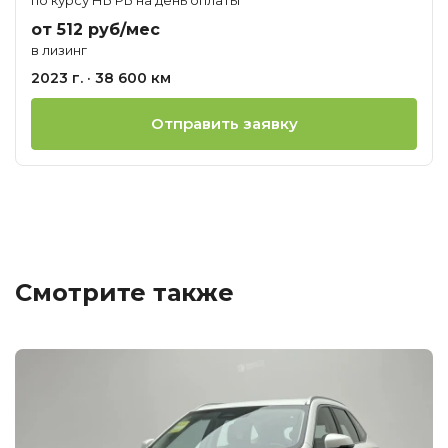
от 512 руб/мес
в лизинг
2023 г. · 38 600 км
Отправить заявку
Смотрите также
Ц
о
М
H