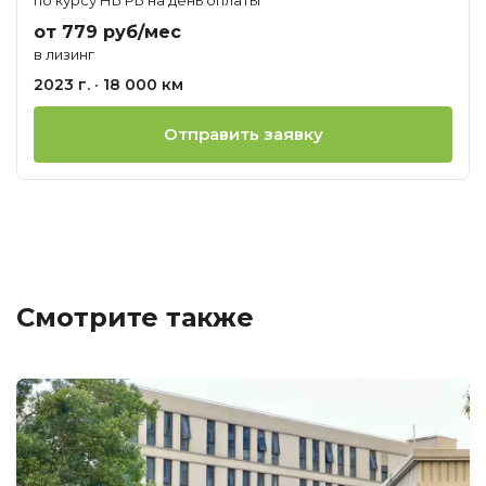
от 779 руб/мес
в лизинг
2023 г. · 18 000 км
Отправить заявку
Смотрите также
Ц
о
М
F