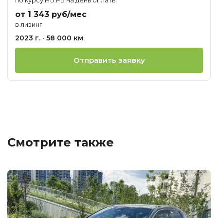
от 1 343 руб/мес
в лизинг
2023 г. · 58 000 км
Отправить заявку
Смотрите также
Ц
о
М
L