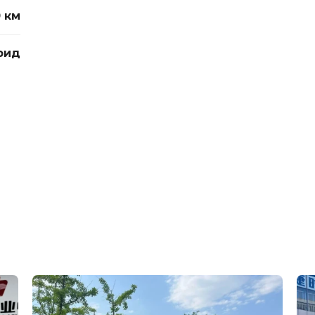
0 км
рид