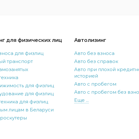
нг для физических лиц
Автолизинг
зноса для физлиц
Авто без взноса
ый транспорт
Авто без справок
амозанятых
Авто при плохой кредитн
историей
техника
Авто с пробегом
ижимость для физлиц
Авто с пробегом без взн
удование для физлиц
Еще ...
ехника для физлиц
ым лицам в Беларуси
троскутеры