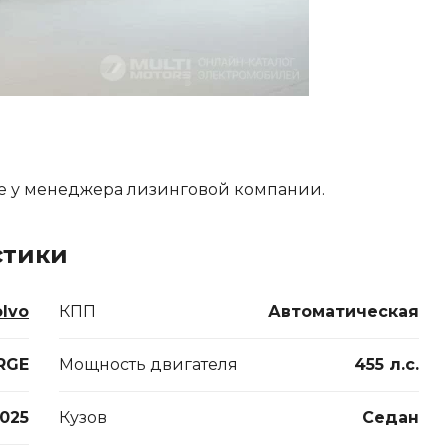
е у менеджера лизинговой компании.
стики
olvo
КПП
Автоматическая
RGE
Мощность двигателя
455 л.с.
025
Кузов
Седан