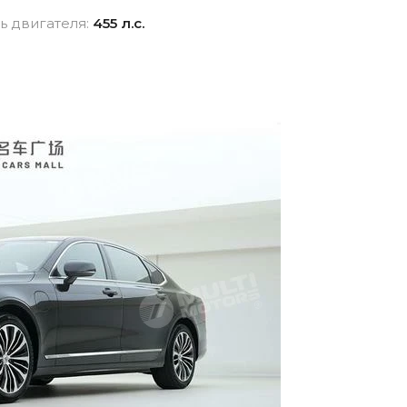
взноса
истор
 двигателя:
455 л.с.
вание для
Новые авто
Фина
Внедорожники
ника для физлиц
Audi
 лицам в
Показать все
и
ь все