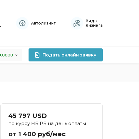
Виды
Автолизинг
ц
лизинга
Подать онлайн заявку
0.0000
+0.0000
лизинга
+0.0000
+0.0000
роцентов
правок
атный
45 797 USD
осрочный
по курсу НБ РБ на день оплаты
тивный
от 1 400 руб/мес
хой кредитной