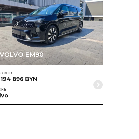
Марка
Volvo
VOLVO EM90
а авто
 194 896 BYN
рка
lvo