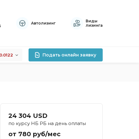
Виды
Автолизинг
ц
лизинга
Подать онлайн заявку
0.0122
+0.0122
лизинга
-0.0076
+0.0141
роцентов
правок
атный
24 304 USD
осрочный
по курсу НБ РБ на день оплаты
тивный
от 780 руб/мес
хой кредитной