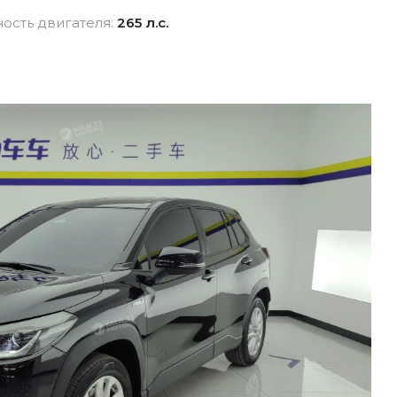
взноса
истор
ость двигателя:
265 л.с.
вание для
Новые авто
Фина
Внедорожники
ника для физлиц
Audi
 лицам в
Показать все
и
ь все