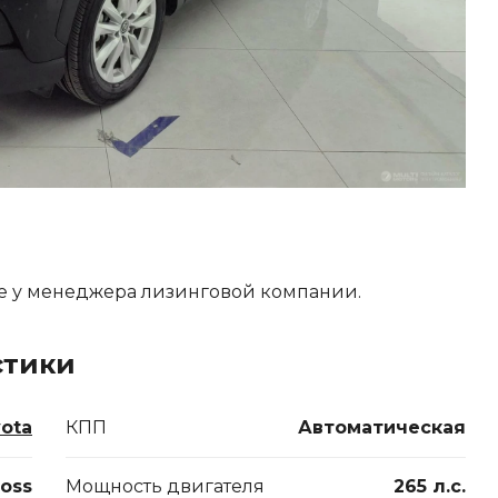
е у менеджера лизинговой компании.
стики
ota
КПП
Автоматическая
ross
Мощность двигателя
265 л.с.