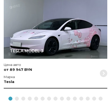
T
TESLA MODEL 3
Цена авто
от 89 947 BYN
Марка
Tesla