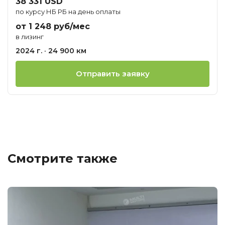
38 331 USD
по курсу НБ РБ на день оплаты
от 1 248 руб/мес
в лизинг
2024 г. · 24 900 км
Отправить заявку
Смотрите также
Ц
о
М