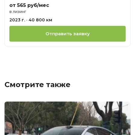
от 565 руб/мес
в лизинг
2023 г. · 40 800 км
Отправить заявку
Смотрите также
Ц
о
М
G