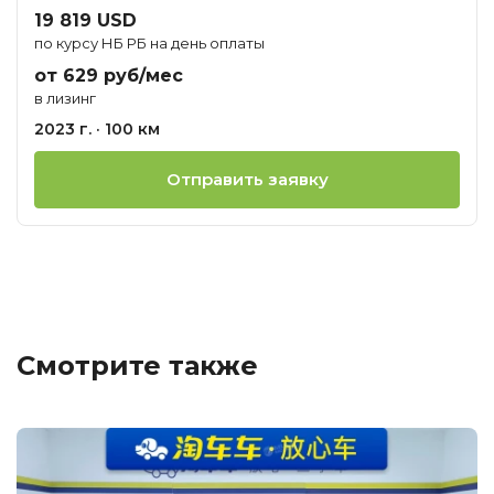
19 819 USD
по курсу НБ РБ на день оплаты
от 629 руб/мес
в лизинг
2023 г. · 100 км
Отправить заявку
Смотрите также
Ц
о