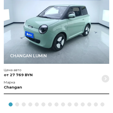
М
CHANGAN LUMIN
Цена авто
от 27 769 BYN
Марка
Changan