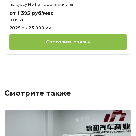
по курсу НБ РБ на день оплаты
от 1 395 руб/мес
в лизинг
2025 г. · 23 000 км
Отправить заявку
Смотрите также
Ц
о
М