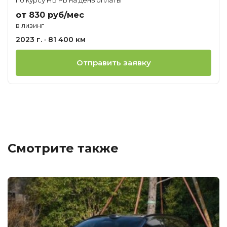
от 830 руб/мес
в лизинг
2023 г. · 81 400 км
Отправить заявку
Смотрите также
Ц
о
М