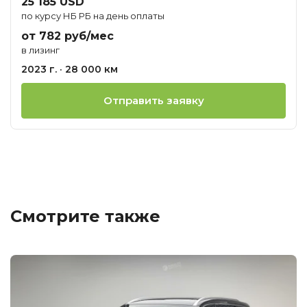
25 185 USD
по курсу НБ РБ на день оплаты
от 782 руб/мес
в лизинг
2023 г. · 28 000 км
Отправить заявку
Смотрите также
Ц
о
М