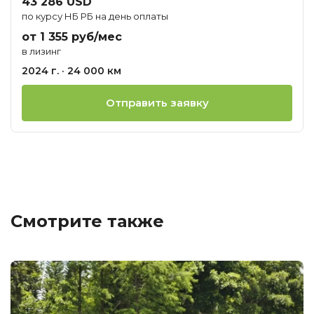
43 286 USD
по курсу НБ РБ на день оплаты
от 1 355 руб/мес
в лизинг
2024 г. · 24 000 км
Отправить заявку
Смотрите также
Ц
о
М