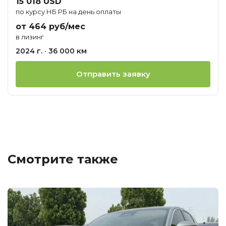
15 018 USD
по курсу НБ РБ на день оплаты
от 464 руб/мес
в лизинг
2024 г. · 36 000 км
Отправить заявку
Смотрите также
Ц
о
М