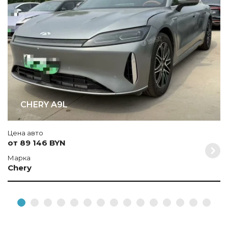
C
CHERY A9L
Цена авто
от 89 146 BYN
Марка
Chery