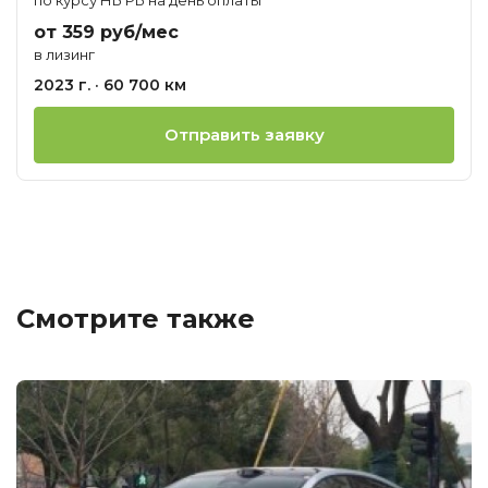
от 359 руб/мес
в лизинг
2023 г. · 60 700 км
Отправить заявку
Смотрите также
Ц
о
М
G