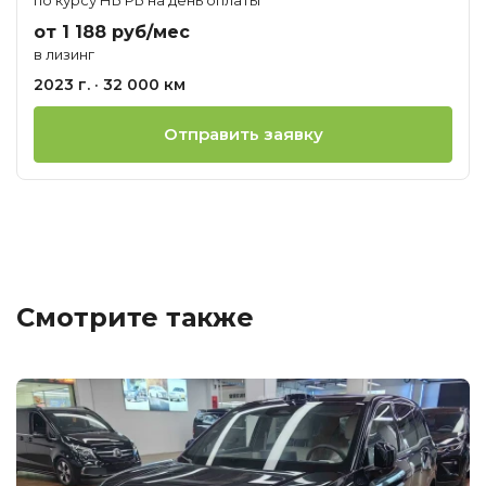
от 1 188 руб/мес
в лизинг
2023 г. · 32 000 км
Отправить заявку
Смотрите также
Ц
о
М
T