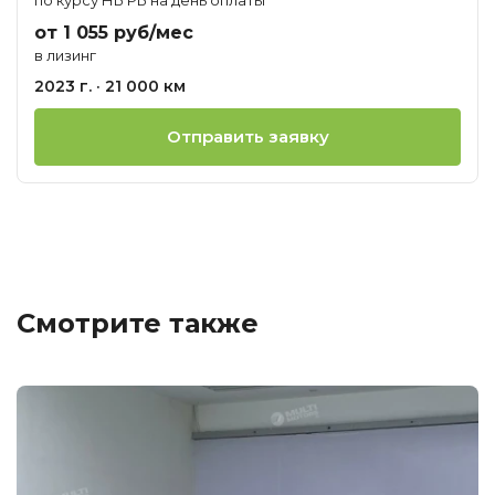
от 1 055 руб/мес
в лизинг
2023 г. · 21 000 км
Отправить заявку
Смотрите также
Ц
о
М
T