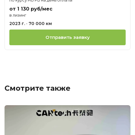
от 1 130 руб/мес
в лизинг
2023 г. · 70 000 км
Отправить заявку
Смотрите также
Ц
о
М
T