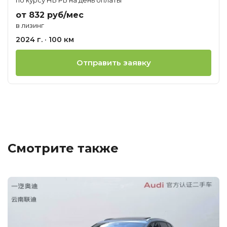
от 832 руб/мес
в лизинг
2024 г. · 100 км
Отправить заявку
Смотрите также
Ц
о
М
A