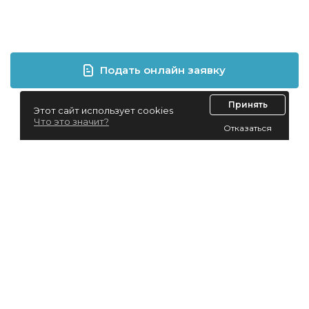
Подать онлайн заявку
Принять
Этот сайт использует cookies
Что это значит?
Отказаться
Лизинг для юридических лиц
Лизинг для физических лиц
Автолизинг
Виды лизинга