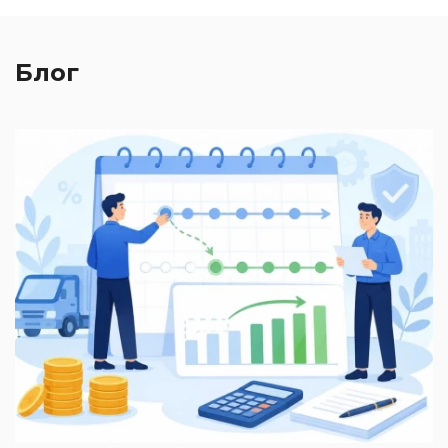
Блог
2
П