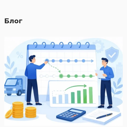
Блог
2
П