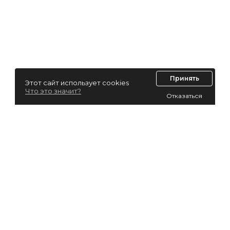
Принять
Этот сайт использует cookies
Что это значит?
Отказаться
Лизинг для юридических лиц
Лизинг для физических лиц
Автолизинг
Виды лизинга