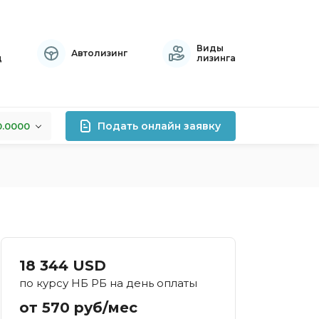
Виды
Автолизинг
ц
лизинга
Подать онлайн заявку
0.0000
+0.0000
лизинга
+0.0000
+0.0000
роцентов
правок
атный
18 344 USD
осрочный
по курсу НБ РБ на день оплаты
тивный
от 570 руб/мес
хой кредитной