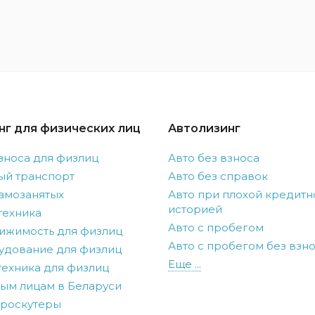
нг для физических лиц
Автолизинг
зноса для физлиц
Авто без взноса
ый транспорт
Авто без справок
амозанятых
Авто при плохой кредитн
историей
техника
Авто с пробегом
ижимость для физлиц
Авто с пробегом без взн
удование для физлиц
Еще ...
ехника для физлиц
ым лицам в Беларуси
троскутеры