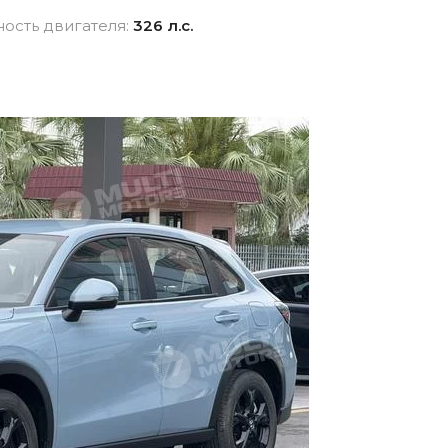
взноса
истор
ость двигателя:
326 л.с.
вание для
Новые авто
Фина
Внедорожники
ника для физлиц
Audi
 лицам в
Показать все
и
ь все