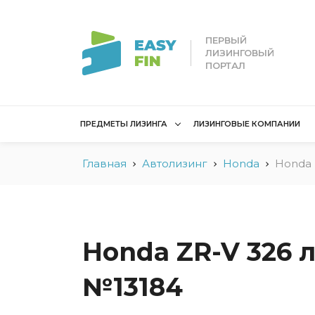
ПЕРВЫЙ
ЛИЗИНГОВЫЙ
ПОРТАЛ
ПРЕДМЕТЫ ЛИЗИНГА
ЛИЗИНГОВЫЕ КОМПАНИИ
Главная
Автолизинг
Honda
Honda 
Лизинг для
Лизинг 
юридических лиц
лиц
Без взноса для юрлиц
Без взн
Грузовые автомобили
Водный 
Honda ZR-V 326 л.
Для юридических лиц в
Для сам
Беларуси
№13184
Мототех
Коммерческий
Недвижи
транспорт