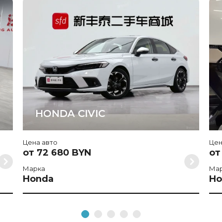
HONDA CIVIC
Цена авто
Цен
от 72 680 BYN
от
Марка
Ма
Honda
Ho