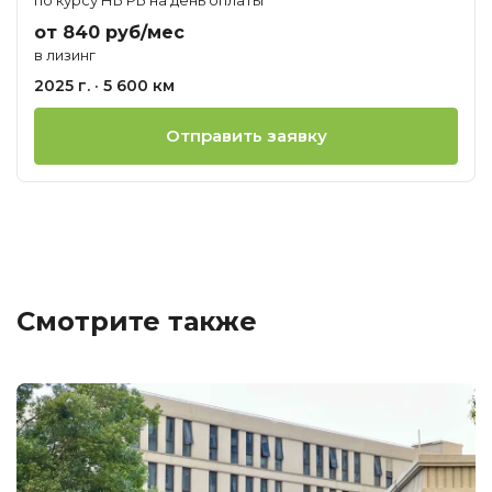
от 840 руб/мес
в лизинг
2025 г. · 5 600 км
Отправить заявку
Смотрите также
Ц
о
М
F