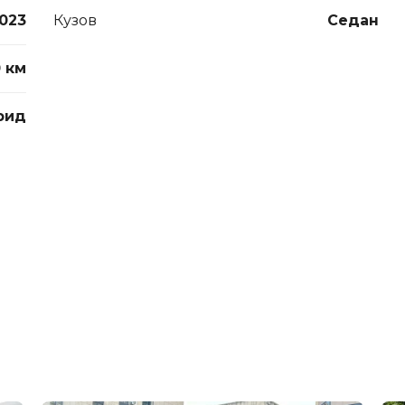
023
Кузов
Седан
0 км
рид