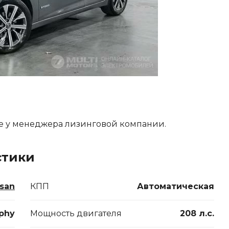
е у менеджера лизинговой компании.
стики
ssan
КПП
Автоматическая
phy
Мощность двигателя
208 л.с.