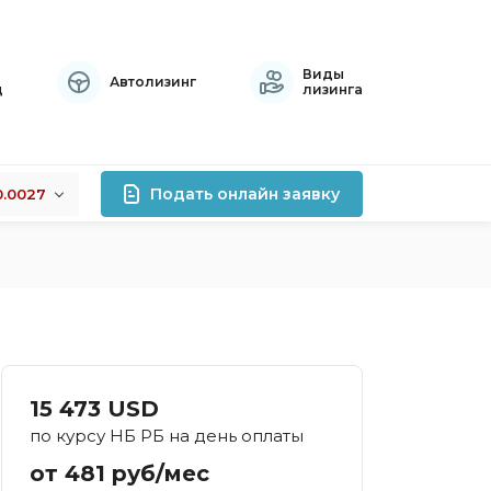
Виды
Автолизинг
ц
лизинга
Подать онлайн заявку
0.0027
+0.0027
лизинга
-0.0002
+0.0126
роцентов
правок
атный
15 473 USD
осрочный
по курсу НБ РБ на день оплаты
тивный
от 481 руб/мес
хой кредитной