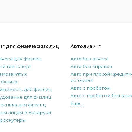
нг для физических лиц
Автолизинг
зноса для физлиц
Авто без взноса
ый транспорт
Авто без справок
амозанятых
Авто при плохой кредитн
историей
техника
Авто с пробегом
ижимость для физлиц
Авто с пробегом без взн
удование для физлиц
Еще ...
ехника для физлиц
ым лицам в Беларуси
троскутеры