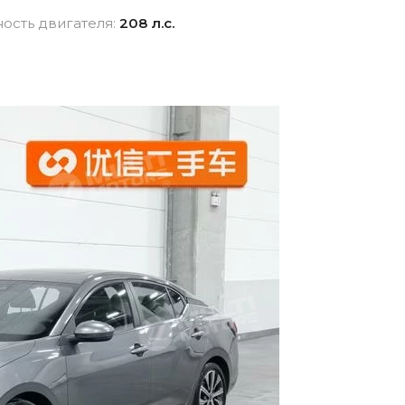
взноса
истор
ость двигателя:
208 л.с.
вание для
Новые авто
Фина
Внедорожники
ника для физлиц
Audi
 лицам в
Показать все
и
ь все