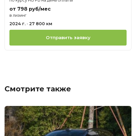
от 798 руб/мес
в лизинг
2024 г. · 27 800 км
Отправить заявку
Смотрите также
Ц
о
М