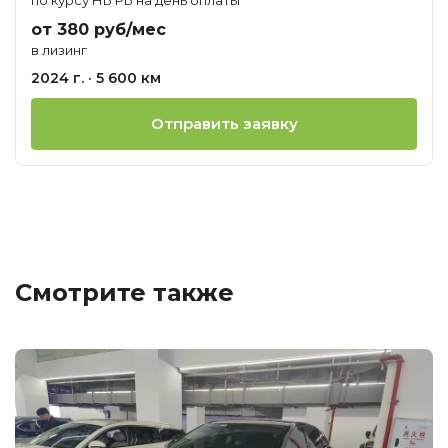
от 380 руб/мес
в лизинг
2024 г. · 5 600 км
Отправить заявку
Смотрите также
Ц
о
М