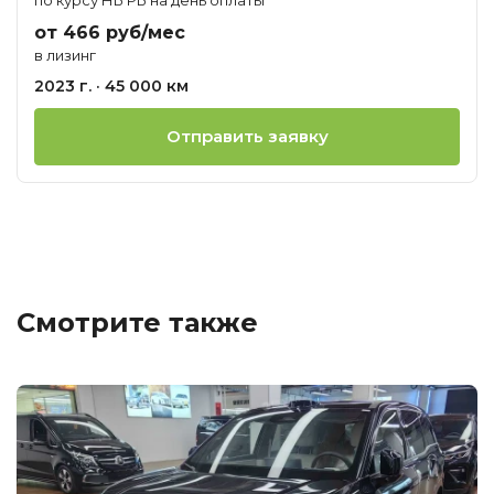
от 466 руб/мес
в лизинг
2023 г. · 45 000 км
Отправить заявку
Смотрите также
Ц
о
М
T