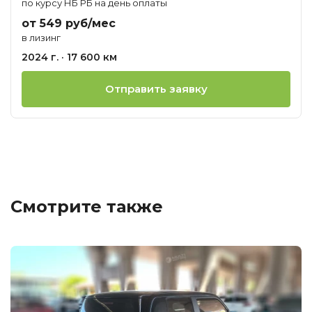
по курсу НБ РБ на день оплаты
от 549 руб/мес
в лизинг
2024 г. · 17 600 км
Отправить заявку
Смотрите также
Ц
о
М