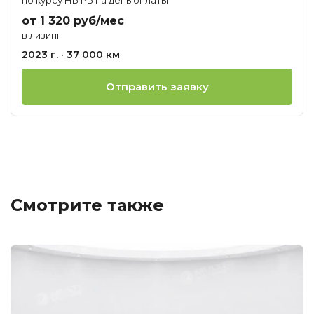
от 1 320 руб/мес
в лизинг
2023 г. · 37 000 км
Отправить заявку
Смотрите также
Ц
о
М
T