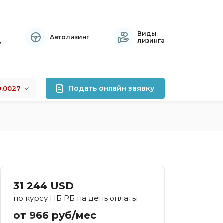
Виды
Автолизинг
ц
лизинга
Подать онлайн заявку
0.0027
+0.0027
лизинга
-0.0002
+0.0126
роцентов
правок
атный
31 244 USD
осрочный
по курсу НБ РБ на день оплаты
тивный
от 966 руб/мес
хой кредитной