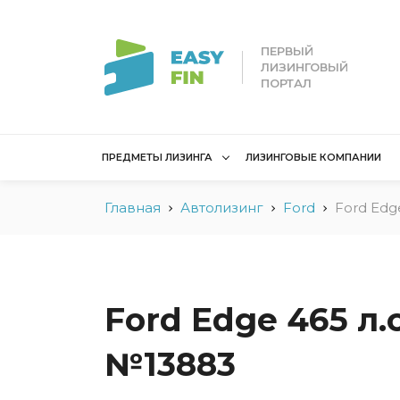
ПЕРВЫЙ
ЛИЗИНГОВЫЙ
ПОРТАЛ
ПРЕДМЕТЫ ЛИЗИНГА
ЛИЗИНГОВЫЕ КОМПАНИИ
Главная
Автолизинг
Ford
Ford Edg
Лизинг для
Лизинг 
юридических лиц
лиц
Без взноса для юрлиц
Без взн
Грузовые автомобили
Водный 
Ford Edge 465 л.с
Для юридических лиц в
Для сам
Беларуси
№13883
Мототех
Коммерческий
Недвижи
транспорт