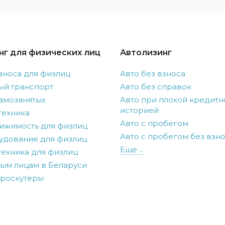
нг для физических лиц
Автолизинг
зноса для физлиц
Авто без взноса
ый транспорт
Авто без справок
амозанятых
Авто при плохой кредитн
историей
техника
Авто с пробегом
ижимость для физлиц
Авто с пробегом без взн
удование для физлиц
Еще ...
ехника для физлиц
ым лицам в Беларуси
троскутеры