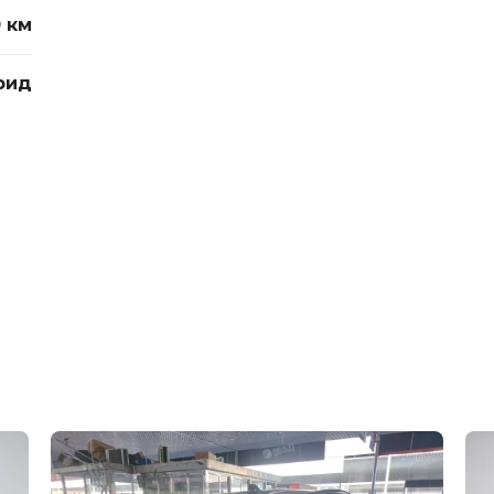
0 км
рид