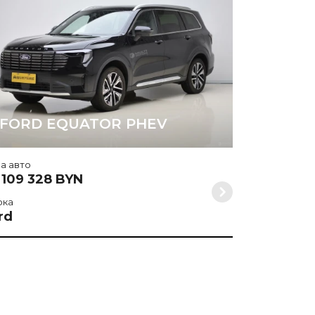
Марка
Ford
FORD EQUATOR PHEV
а авто
 109 328 BYN
рка
rd