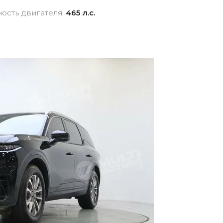
взноса
истор
ость двигателя:
465 л.с.
вание для
Новые авто
Фина
Внедорожники
ника для физлиц
Audi
 лицам в
Показать все
и
ь все