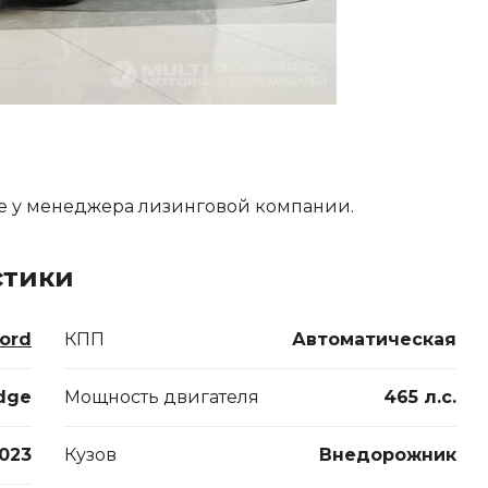
е у менеджера лизинговой компании.
стики
ord
КПП
Автоматическая
dge
Мощность двигателя
465 л.с.
023
Кузов
Внедорожник