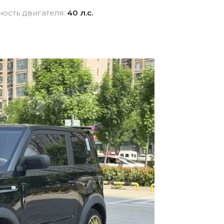
взноса
истор
ость двигателя:
40 л.с.
вание для
Новые авто
Фина
Внедорожники
ника для физлиц
Audi
 лицам в
Показать все
и
ь все