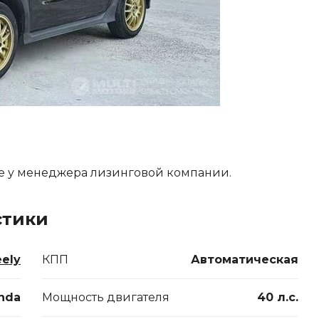
е у менеджера лизинговой компании.
стики
ely
КПП
Автоматическая
nda
Мощность двигателя
40 л.с.