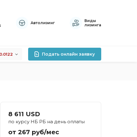
Виды
Автолизинг
ц
лизинга
Подать онлайн заявку
0.0122
+0.0122
лизинга
-0.0076
+0.0141
роцентов
правок
атный
8 611 USD
осрочный
по курсу НБ РБ на день оплаты
тивный
от 267 руб/мес
хой кредитной