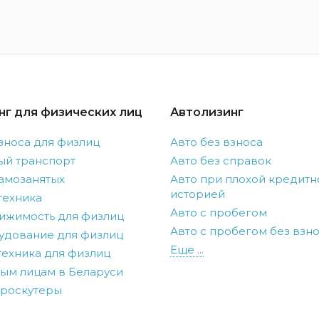
нг для физических лиц
Автолизинг
зноса для физлиц
Авто без взноса
ый транспорт
Авто без справок
амозанятых
Авто при плохой кредитн
историей
техника
Авто с пробегом
ижимость для физлиц
Авто с пробегом без взн
удование для физлиц
Еще ...
ехника для физлиц
ым лицам в Беларуси
троскутеры