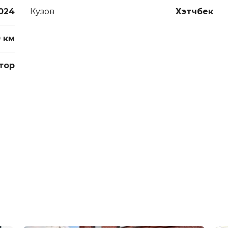
024
Кузов
Хэтчбек
 км
тор