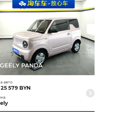
Цена авто
от 63 614
Марка
Geely
GEELY PANDA
а авто
 25 579 BYN
рка
ely