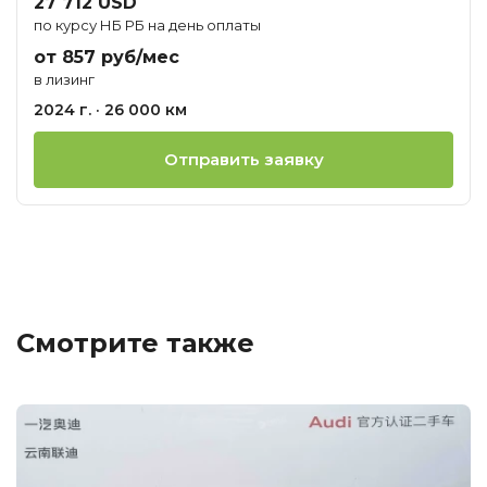
27 712 USD
по курсу НБ РБ на день оплаты
от 857 руб/мес
в лизинг
2024 г. · 26 000 км
Отправить заявку
Смотрите также
Ц
о
М