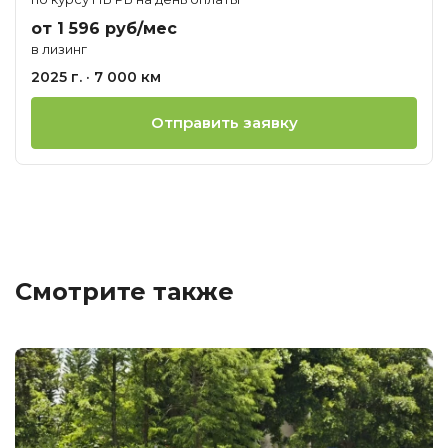
от 1 596 руб/мес
в лизинг
2025 г. · 7 000 км
Отправить заявку
Смотрите также
Ц
о
М