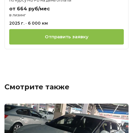
от 664 руб/мес
в лизинг
2025 г. · 6 000 км
Отправить заявку
Смотрите также
Ц
о
М