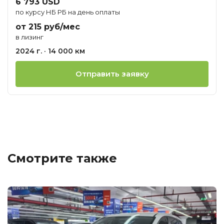
6 793 USD
по курсу НБ РБ на день оплаты
от 215 руб/мес
в лизинг
2024 г. · 14 000 км
Отправить заявку
Смотрите также
Ц
о
М