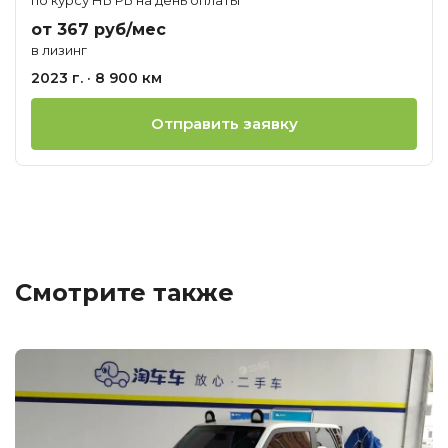
от 367 руб/мес
в лизинг
2023 г. · 8 900 км
Отправить заявку
Смотрите также
Ц
о
М