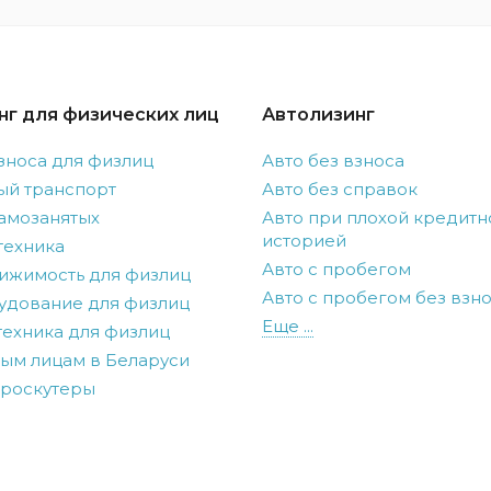
нг для физических лиц
Автолизинг
зноса для физлиц
Авто без взноса
ый транспорт
Авто без справок
амозанятых
Авто при плохой кредитн
историей
техника
Авто с пробегом
ижимость для физлиц
Авто с пробегом без взн
удование для физлиц
Еще ...
ехника для физлиц
ым лицам в Беларуси
троскутеры