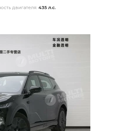
взноса
истор
сть двигателя:
435 л.с.
вание для
Новые авто
Фина
Внедорожники
ника для физлиц
Audi
 лицам в
Показать все
и
ь все