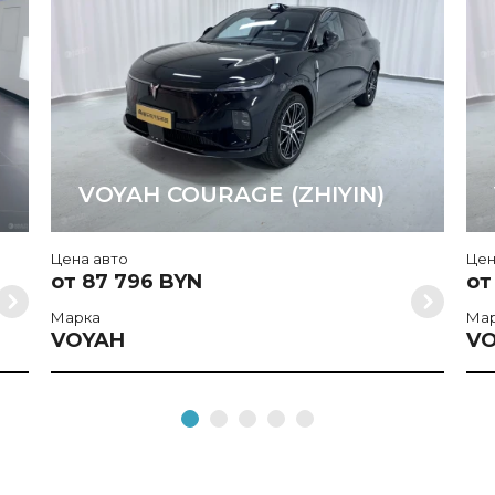
VOYAH COURAGE (ZHIYIN)
Цена авто
Цен
от 87 796 BYN
от
Марка
Ма
VOYAH
V