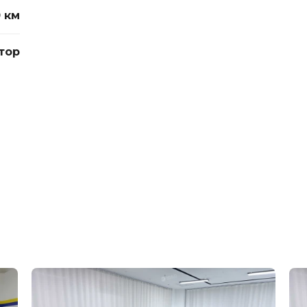
0 км
тор