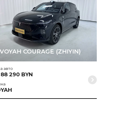
Марка
VOYAH
VOYAH COURAGE (ZHIYIN)
а авто
 88 290 BYN
рка
OYAH