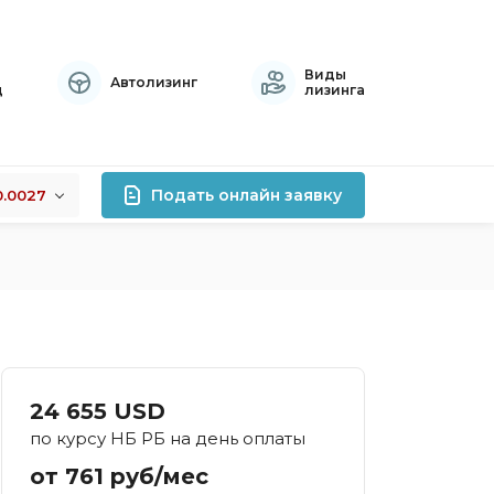
Виды
Автолизинг
ц
лизинга
Подать онлайн заявку
0.0027
+0.0027
лизинга
-0.0002
+0.0126
роцентов
правок
атный
24 655 USD
осрочный
по курсу НБ РБ на день оплаты
тивный
от 761 руб/мес
хой кредитной