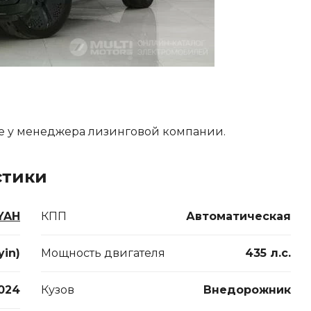
е у менеджера лизинговой компании.
стики
YAH
КПП
Автоматическая
yin)
Мощность двигателя
435 л.с.
024
Кузов
Внедорожник