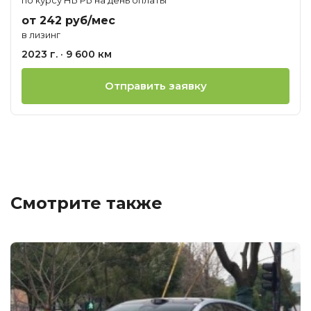
от 242 руб/мес
в лизинг
2023 г. · 9 600 км
Отправить заявку
Смотрите также
Ц
о
М
G