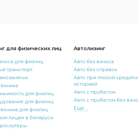
нг для физических лиц
Автолизинг
зноса для физлиц
Авто без взноса
ый транспорт
Авто без справок
амозанятых
Авто при плохой кредитн
историей
техника
Авто с пробегом
ижимость для физлиц
Авто с пробегом без взн
удование для физлиц
Еще ...
ехника для физлиц
ым лицам в Беларуси
троскутеры