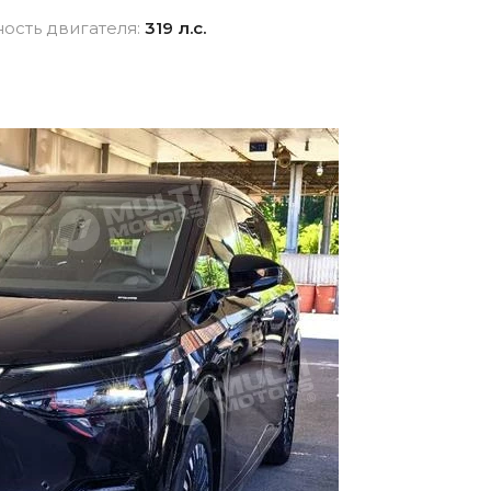
взноса
истор
ость двигателя:
319 л.с.
вание для
Новые авто
Фина
Внедорожники
ника для физлиц
Audi
 лицам в
Показать все
и
ь все