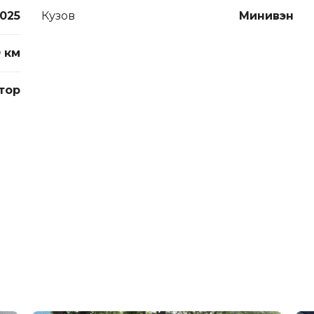
025
Кузов
Минивэн
 км
тор