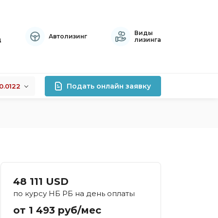
Виды
Автолизинг
ц
лизинга
Подать онлайн заявку
0.0122
+0.0122
лизинга
-0.0076
+0.0141
роцентов
правок
атный
48 111 USD
осрочный
по курсу НБ РБ на день оплаты
тивный
от 1 493 руб/мес
хой кредитной