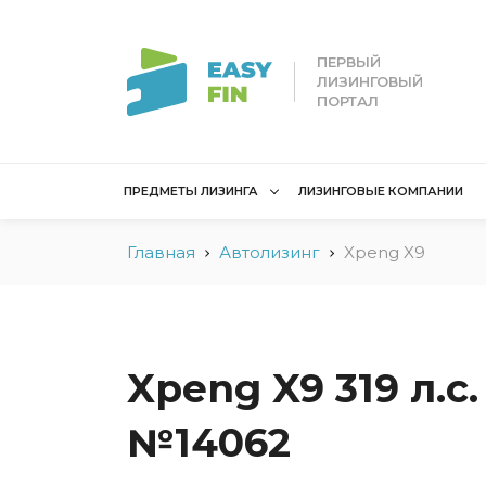
ПЕРВЫЙ
ЛИЗИНГОВЫЙ
ПОРТАЛ
ПРЕДМЕТЫ ЛИЗИНГА
ЛИЗИНГОВЫЕ КОМПАНИИ
Главная
Автолизинг
Xpeng X9
Лизинг для
Лизинг 
юридических лиц
лиц
Без взноса для юрлиц
Без взн
Грузовые автомобили
Водный 
Xpeng X9 319 л.с.
Для юридических лиц в
Для сам
Беларуси
№14062
Мототех
Коммерческий
Недвижи
транспорт