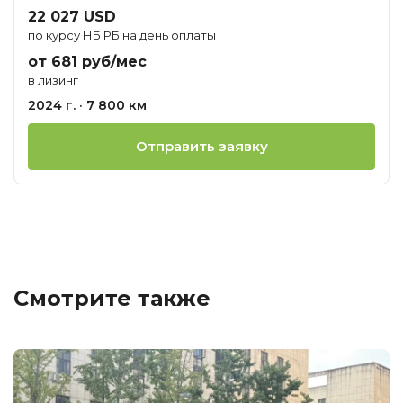
22 027 USD
по курсу НБ РБ на день оплаты
от 681 руб/мес
в лизинг
2024 г. · 7 800 км
Отправить заявку
Смотрите также
Ц
о