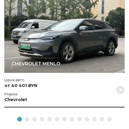
М
C
CHEVROLET MENLO
Цена авто
от 40 401 BYN
Марка
Chevrolet