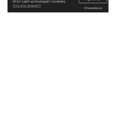
Этот сайт использует cookies
Что это значит?
Отказаться
Лизинг для юридических лиц
Лизинг для физических лиц
Автолизинг
Виды лизинга
EasyFin.by не оказывает услуг по оформлению и
предоставлению населению микрозаймов
, кредитов и
других финансовых услуг, регулируемых Указом Президента
№394 «О предоставлении и привлечении займов».