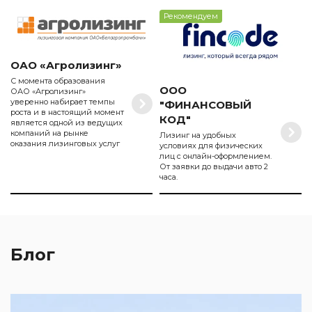
Рекомендуем
ОАО «Агролизинг»
С момента образования
ООО
ОАО «Агролизинг»
уверенно набирает темпы
"ФИНАНСОВЫЙ
роста и в настоящий момент
КОД"
является одной из ведущих
компаний на рынке
Лизинг на удобных
оказания лизинговых услуг
условиях для физических
лиц с онлайн-оформлением.
От заявки до выдачи авто 2
часа.
Блог
2