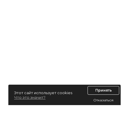
Принять
Этот сайт использует cookies
Что это значит?
Отказаться
Лизинг для юридических лиц