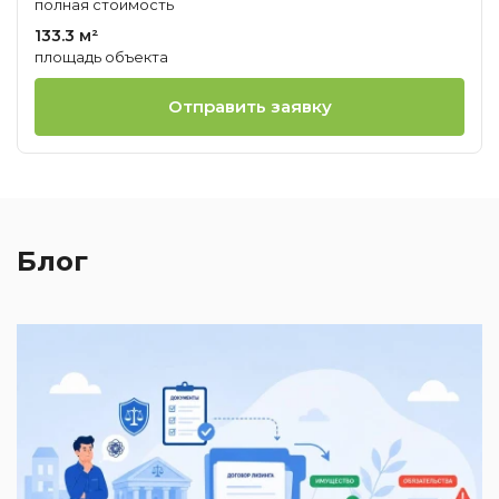
полная стоимость
133.3 м²
площадь объекта
Отправить заявку
Блог
2
И
к