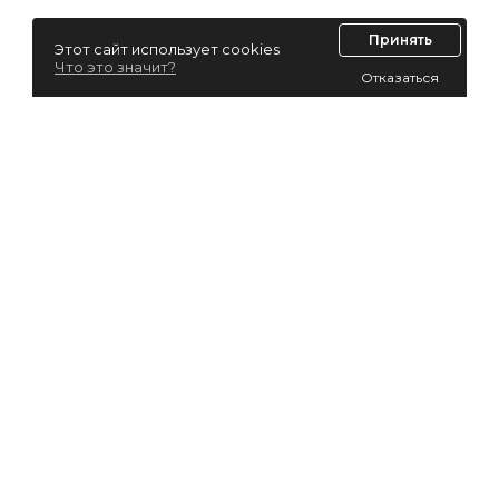
Принять
Этот сайт использует cookies
Что это значит?
Отказаться
Лизинг для юридических лиц
Лизинг для физических лиц
Автолизинг
Виды лизинга
EasyFin.by не оказывает услуг по оформлению и
предоставлению населению микрозаймов
, кредитов и
других финансовых услуг, регулируемых Указом Президента
№394 «О предоставлении и привлечении займов».